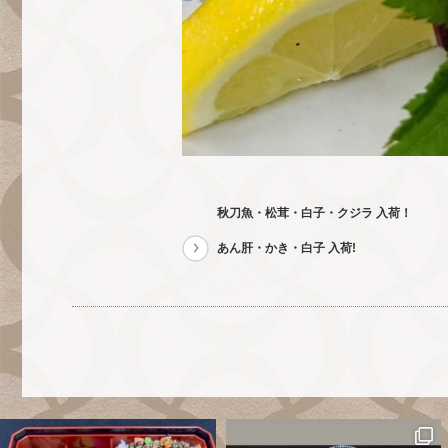
秋刀魚・松茸・白子・クジラ 入荷！
あん肝・かき・白子 入荷!