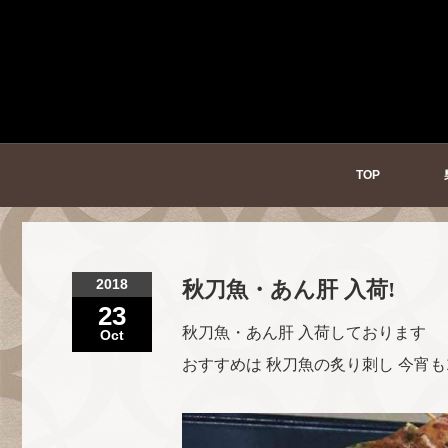
TOP
2018
秋刀魚・あん肝 入荷!
23
秋刀魚・あん肝 入荷しております
Oct
おすすめは 秋刀魚の炙り刺し 今宵