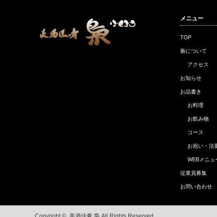
メニュー
TOP
梟について
アクセス
お知らせ
お品書き
お料理
お飲み物
コース
お祝い・法
WEBメニュ
従業員募集
お問い合わせ
Copyright ©
美酒佳肴 梟
All Rights Reserved.