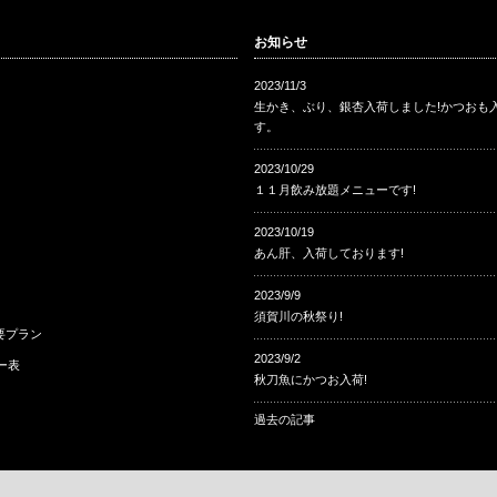
お知らせ
2023/11/3
生かき、ぶり、銀杏入荷しました!かつおも
す。
2023/10/29
１１月飲み放題メニューです!
2023/10/19
あん肝、入荷しております!
2023/9/9
須賀川の秋祭り!
要プラン
2023/9/2
ー表
秋刀魚にかつお入荷!
過去の記事