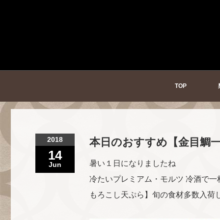
TOP
2018
本日のおすすめ【金目鯛
14
暑い１日になりましたね
Jun
冷たいプレミアム・モルツ 冷酒で一
もろこし天ぷら】旬の食材多数入荷