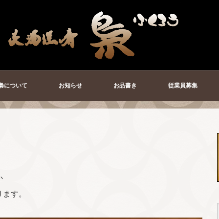
梟について
お知らせ
お品書き
従業員募集
か
ります。