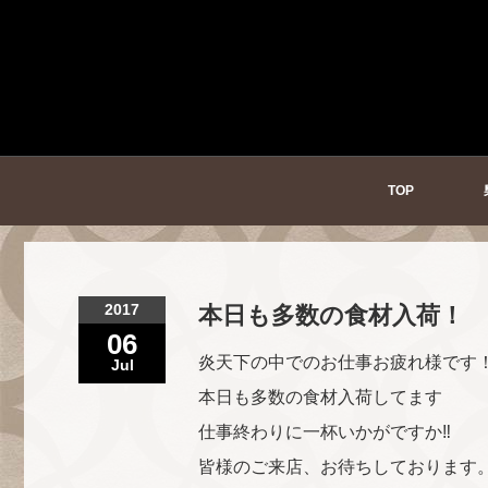
TOP
2017
本日も多数の食材入荷！
06
炎天下の中でのお仕事お疲れ様です
Jul
本日も多数の食材入荷してます
仕事終わりに一杯いかがですか‼
皆様のご来店、お待ちしております