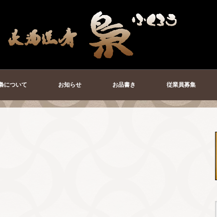
梟について
お知らせ
お品書き
従業員募集
！
。