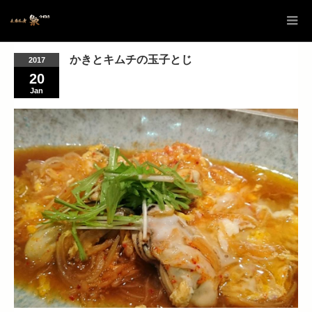
かきとキムチの玉子とじ
2017
20
Jan