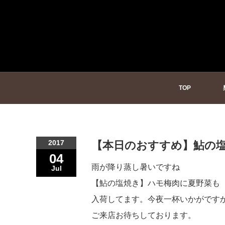
TOP
2017
【本日のおすすめ】鮎の
04
雨が降り蒸し暑いですね
Jul
【鮎の塩焼き】ハモ梅肉に夏野菜も
入荷してます。今夜一杯いかがですか
ご来店お待ちしております。