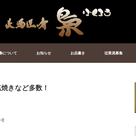
梟について
お知らせ
お品書き
従業員募集
塩焼きなど多数！
‼